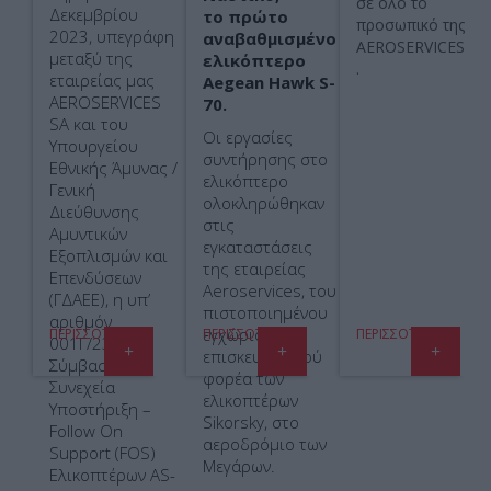
σε όλο το
Δεκεμβρίου
το
πρώτο
προσωπικό της
2023, υπεγράφη
αναβαθμισμένο
AEROSERVICES
μεταξύ της
ελικόπτερο
.
εταιρείας μας
Aegean
Hawk
S
-
AEROSERVICES
70.
SA και του
Οι εργασίες
Υπουργείου
συντήρησης στο
Εθνικής Άμυνας /
ελικόπτερο
Γενική
ολοκληρώθηκαν
Διεύθυνσης
στις
Αμυντικών
εγκαταστάσεις
Εξοπλισμών και
της εταιρείας
Επενδύσεων
Aeroservices, του
(ΓΔΑΕΕ), η υπ’
πιστοποιημένου
αριθμόν
εγχώριου
ΠΕΡΙΣΣΌΤΕΡΑ
ΠΕΡΙΣΣΌΤΕΡΑ
ΠΕΡΙΣΣΌΤΕΡΑ
001Γ/23
επισκευαστικού
Σύμβαση «Εν
φορέα των
Συνεχεία
ελικοπτέρων
Υποστήριξη –
Sikorsky, στο
Follow On
αεροδρόμιο των
Support (FOS)
Μεγάρων.
Ελικοπτέρων AS-